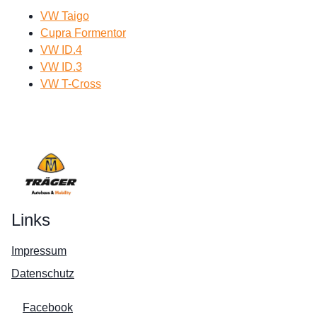
VW Taigo
Cupra Formentor
VW ID.4
VW ID.3
VW T-Cross
Links
Impressum
Datenschutz
Facebook