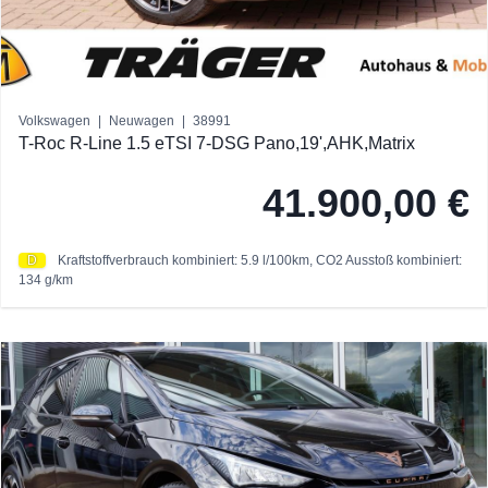
Volkswagen
|
Neuwagen
|
38991
T-Roc R-Line 1.5 eTSI 7-DSG Pano,19',AHK,Matrix
41.900,00 €
D
Kraftstoffverbrauch kombiniert: 5.9 l/100km,
CO2 Ausstoß kombiniert:
134 g/km