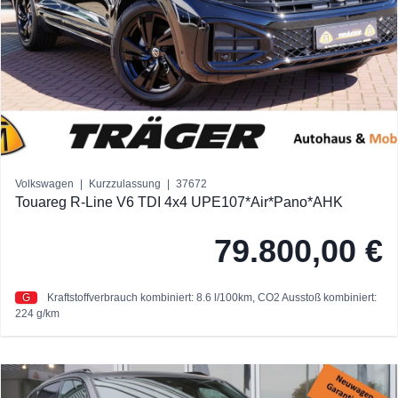
Volkswagen
|
Kurzzulassung
|
37672
Touareg R-Line V6 TDI 4x4 UPE107*Air*Pano*AHK
79.800,00 €
G
Kraftstoffverbrauch kombiniert: 8.6 l/100km,
CO2 Ausstoß kombiniert:
224 g/km