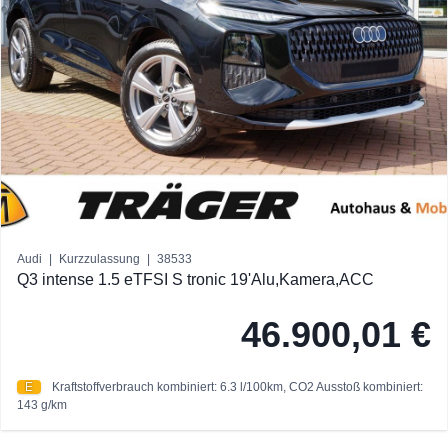
Audi
|
Kurzzulassung
|
38533
Q3 intense 1.5 eTFSI S tronic 19'Alu,Kamera,ACC
46.900,01 €
E
Kraftstoffverbrauch kombiniert: 6.3 l/100km,
CO2 Ausstoß kombiniert:
143 g/km