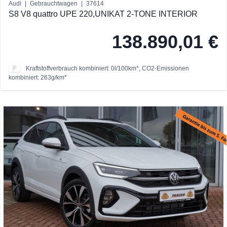
Audi
|
Gebrauchtwagen
|
37614
S8 V8 quattro UPE 220,UNIKAT 2-TONE INTERIOR
138.890,01 €
F
Kraftstoffverbrauch kombiniert: 0l/100km*, CO2-Emissionen
kombiniert: 263g/km*