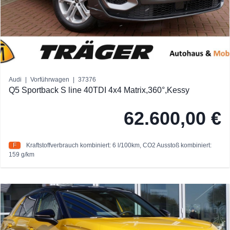
Audi
|
Vorführwagen
|
37376
Q5 Sportback S line 40TDI 4x4 Matrix,360°,Kessy
62.600,00 €
F
Kraftstoffverbrauch kombiniert: 6 l/100km,
CO2 Ausstoß kombiniert:
159 g/km