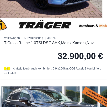
Volkswagen
|
Kurzzulassung
|
38276
T-Cross R-Line 1.0TSI DSG AHK,Matrix,Kamera,Nav
32.900,00 €
D
Kraftstoffverbrauch kombiniert: 5.9 l/100km,
CO2 Ausstoß kombiniert:
134 g/km