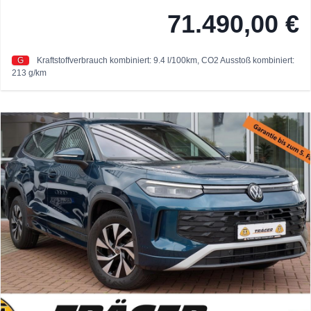
71.490,00 €
G
Kraftstoffverbrauch kombiniert: 9.4 l/100km,
CO2 Ausstoß kombiniert:
213 g/km