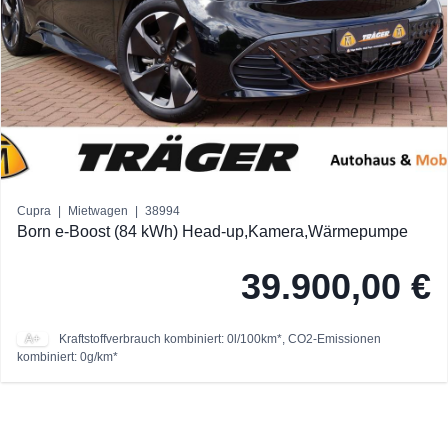
Cupra
|
Mietwagen
|
38994
Born e-Boost (84 kWh) Head-up,Kamera,Wärmepumpe
39.900,00 €
A+
Kraftstoffverbrauch kombiniert: 0l/100km*, CO2-Emissionen
kombiniert: 0g/km*