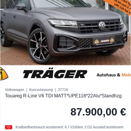
Volkswagen
|
Kurzzulassung
|
37716
Touareg R-Line V6 TDI MATT*UPE118*22Alu*Standhzg
87.900,00 €
G
Kraftstoffverbrauch kombiniert: 8.7 l/100km,
CO2 Ausstoß kombiniert: