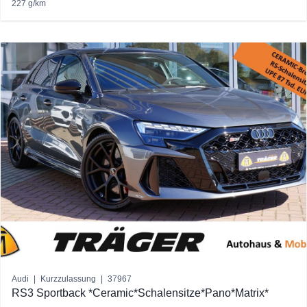
227 g/km
Audi
|
Kurzzulassung
|
37967
RS3 Sportback *Ceramic*Schalensitze*Pano*Matrix*