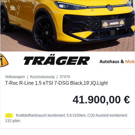
Volkswagen
|
Kurzzulassung
|
37470
T-Roc R-Line 1.5 eTSI 7-DSG Black,19',IQ.Light
41.900,00 €
D
Kraftstoffverbrauch kombiniert: 5.8 l/100km,
CO2 Ausstoß kombiniert:
132 g/km