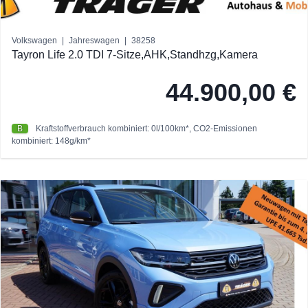
Volkswagen
|
Jahreswagen
|
38258
Tayron Life 2.0 TDI 7-Sitze,AHK,Standhzg,Kamera
44.900,00 €
B
Kraftstoffverbrauch kombiniert: 0l/100km*, CO2-Emissionen
kombiniert: 148g/km*